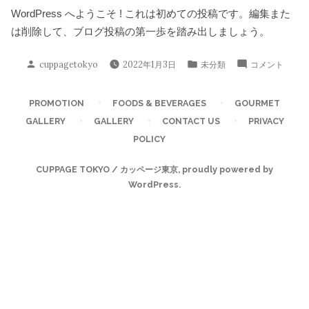
WordPress へようこそ ! これは初めての投稿です。編集また
は削除して、ブログ投稿の第一歩を踏み出しましょう。
投
カ
Hello
cuppagetokyo
2022年1月3日
未分類
コメント
稿
テ
World!
者:
ゴ
に
PROMOTION
FOODS & BEVERAGES
GOURMET
リ
GALLERY
GALLERY
CONTACT US
PRIVACY
ー:
POLICY
CUPPAGE TOKYO / カッページ東京
,
proudly powered by
WordPress
.