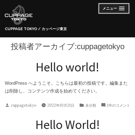
コ
メニュー
開
閉
ン
い
じ
た
た
テ
状
状
態
態
ン
CUPPAGE TOKYO / カッページ東京
ツ
へ
投稿者アーカイブ:
cuppagetokyo
ス
キ
Hello world!
ッ
プ
WordPress へようこそ。こちらは最初の投稿です。編集また
は削除し、コンテンツ作成を始めてください。
投
カ
Hello
cuppagetokyo
2022年10月21日
未分類
1件のコメント
稿
テ
world!
者:
ゴ
へ
Hello World!
リ
の
ー: