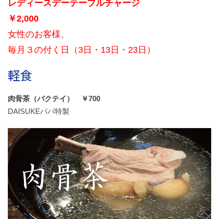
レディースデーテーブルチャージ
￥2,000
女性のお客様、
毎月３の付く日（3日・13日・23日）
軽食
肉骨茶（バクテイ） ￥700
DAISUKEパパ特製