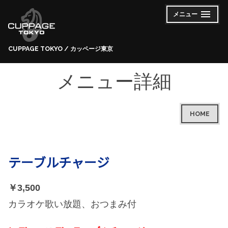
コ
メニュー
開
閉
ン
い
じ
た
た
テ
状
状
態
態
ン
CUPPAGE TOKYO / カッページ東京
ツ
へ
メニュー詳細
ス
キ
ッ
HOME
プ
テーブルチャージ
￥3,500
カラオケ歌い放題、おつまみ付