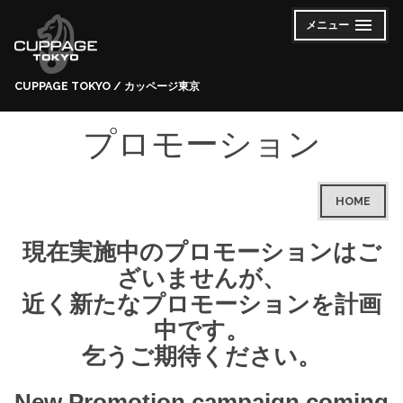
コ
メニュー
開
閉
ン
い
じ
た
た
テ
状
状
態
態
ン
CUPPAGE TOKYO / カッページ東京
ツ
へ
プロモーション
ス
キ
ッ
HOME
プ
現在実施中のプロモーションはご
ざいませんが、
近く新たなプロモーションを計画
中です。
乞うご期待ください。
New Promotion campaign coming