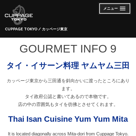
コ
メニュー
開
閉
ン
い
じ
た
た
テ
状
状
態
態
ン
CUPPAGE TOKYO / カッページ東京
ツ
へ
GOURMET INFO 9
ス
キ
タイ・イサーン料理 ヤムヤム三田
ッ
プ
カッページ東京から三田通を斜向かいに渡ったところにあり
ます。
タイ政府公認と書いてあるので本物です。
店の中の雰囲気もタイを彷彿とさせてくれます。
Thai Isan Cuisine Yum Yum Mita
It is located diagonally across Mita-dori from Cuppage Tokyo.