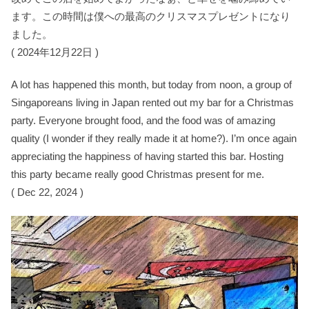
ます。この時間は僕への最高のクリスマスプレゼントになり
ました。
( 2024年12月22日 )
A lot has happened this month, but today from noon, a group of
Singaporeans living in Japan rented out my bar for a Christmas
party. Everyone brought food, and the food was of amazing
quality (I wonder if they really made it at home?). I’m once again
appreciating the happiness of having started this bar. Hosting
this party became really good Christmas present for me.
( Dec 22, 2024 )