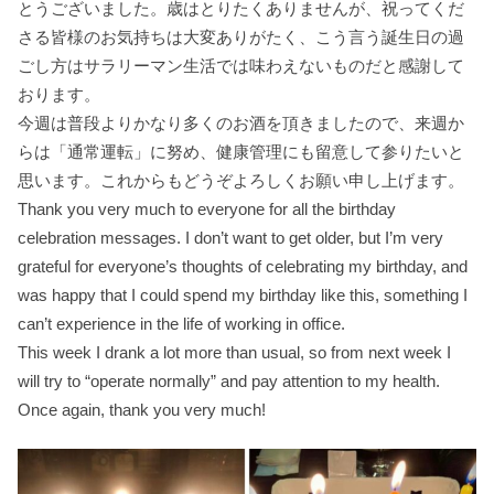
とうございました。歳はとりたくありませんが、祝ってくだ
さる皆様のお気持ちは大変ありがたく、こう言う誕生日の過
ごし方はサラリーマン生活では味わえないものだと感謝して
おります。
今週は普段よりかなり多くのお酒を頂きましたので、来週か
らは「通常運転」に努め、健康管理にも留意して参りたいと
思います。これからもどうぞよろしくお願い申し上げます。
Thank you very much to everyone for all the birthday
celebration messages. I don’t want to get older, but I’m very
grateful for everyone’s thoughts of celebrating my birthday, and
was happy that I could spend my birthday like this, something I
can’t experience in the life of working in office.
This week I drank a lot more than usual, so from next week I
will try to “operate normally” and pay attention to my health.
Once again, thank you very much!