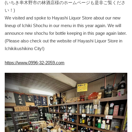
(いちき串木野市の林酒店様のホームページも是非ご覧くださ
い！)
We visited and spoke to Hayashi Liquor Store about our new
lineup of Ichiki Shochu in our menu in this year again. We will
announce new shochu for bottle keeping in this page again later.
(Please also check out the website of Hayashi Liquor Store in
Ichikikushikino City!)
https://www.0996-32-2059.com