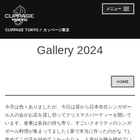
コ
メニュー
開
閉
ン
い
じ
た
た
テ
状
状
態
態
ン
CUPPAGE TOKYO / カッページ東京
ツ
へ
Gallery 2024
ス
キ
ッ
プ
HOME
今月は色々ありましたが、今日は昼から日本在住シンガポー
ル人の会がお店を貸し切ってクリスマスパーティーを開いて
います。食事は各自の持ち寄り、すごいクオリティのシンガ
ポール料理が集まってました ( 家で本当に作ったのかな ？)。
改めてこの店を始めてよかったなぁ、と幸せを噛み締めてい